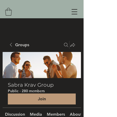
Groups
Sabra Krav Group
Public
·
280 members
Join
Discussion
Media
Members
About