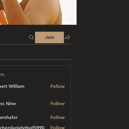
Join
rs
ert William
Follow
ss Nine
Follow
ershafer
Follow
afer
chezdanielvtbgf5990
Follow