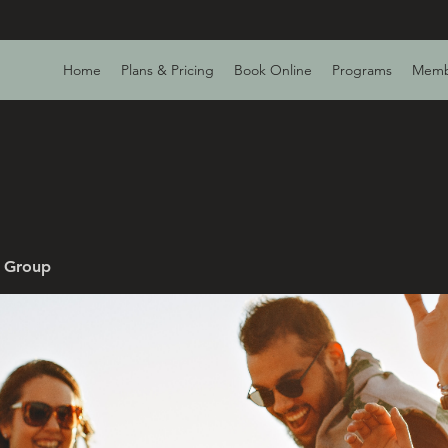
Home
Plans & Pricing
Book Online
Programs
Memb
v Group