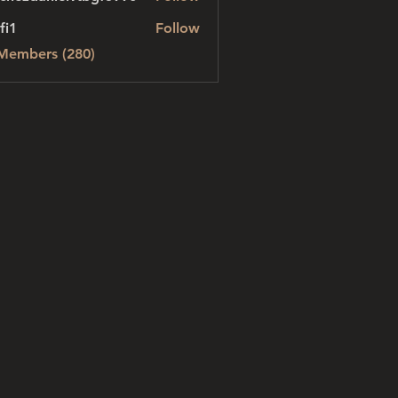
danielvtbgf5990
fi1
Follow
 Members (280)