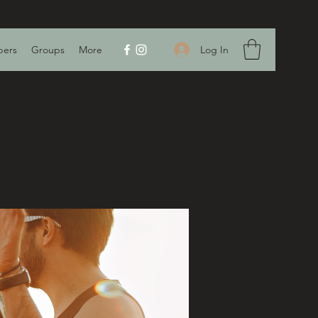
Log In
ers
Groups
More