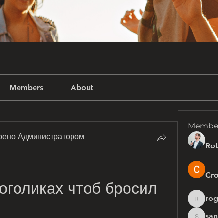
Members
About
Membe
рено Администратором
Rob
Cro
оголиках чтоб бросил 
rog
rogersh
san