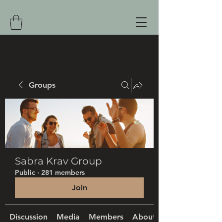
Groups
Sabra Krav Group
Public
·
281 members
Join
Discussion
Media
Members
About