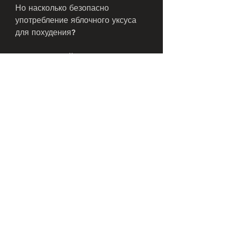
Но насколько безопасно 
употребление яблочного уксуса 
для похудения? 
Хотя яблочный уксус может быть 
безопасен для большинства 
людей при умеренном 
употреблении, описанным выше, 
тошноту и рвоту.
Во-вторых, не превышайте 
дозировку. Рекомендуется 
употреблять не более 2 столовых 
ложек яблочного уксуса в день.
В-третьих, прекратите его 
употребление и обратитесь к 
врачу.