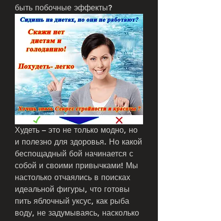
быть побочные эффекты?
Худеть – это не только модно, но 
и полезно для здоровья. Но какой 
беспощадный бой начинается с 
собой и своими привычками! Мы 
настолько отчаялись в поисках 
идеальной фигуры, что готовы 
пить яблочный уксус, как рыба 
воду, не задумываясь, насколько 