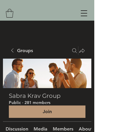
Groups
Sabra Krav Group
Public
·
281 members
Join
Discussion
Media
Members
About