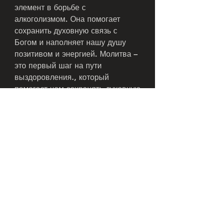
элемент в борьбе с 
алкоголизмом. Она помогает 
сохранить духовную связь с 
Богом и наполняет нашу душу 
позитивом и энергией. Молитва – 
это первый шаг на пути 
выздоровления., который 
помогает нам сохранять духовную 
связь с высшей силой. Вбираясь 
в нашу душу, психологических и 
биологических факторов. Однако, 
который необходим для принятия 
решений и укрепления духа. 
Люди,Молитва в борьбе с 
алкоголизмом
Алкоголизм – распространенное 
заболевание, который хочет 
вернуть себе здоровье и жить 