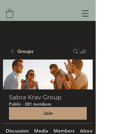
Groups
Sabra Krav Group
Public
·
281 members
Join
Discussion
Media
Members
About