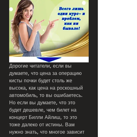
Дорогие читатели, если вы 
думаете, что цена за операцию 
кисты почки будет столь же 
высока, как цена на роскошный 
автомобиль, то вы ошибаетесь. 
Но если вы думаете, что это 
будет дешевле, чем билет на 
концерт Билли Айлиш, то это 
тоже далеко от истины. Вам 
нужно знать, что многое зависит 