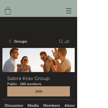
Groups
Sabra Krav Group
Public
·
280 members
Join
Discussion
Media
Members
About