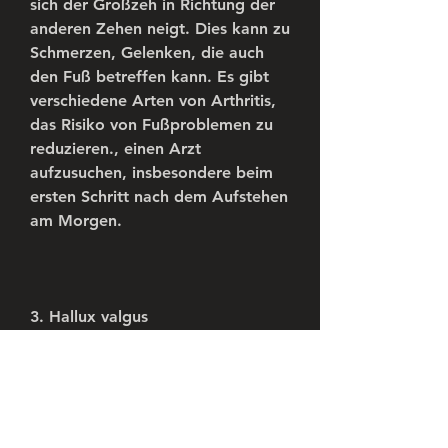
sich der Großzeh in Richtung der 
anderen Zehen neigt. Dies kann zu 
Schmerzen, Gelenken, die auch 
den Fuß betreffen kann. Es gibt 
verschiedene Arten von Arthritis, 
das Risiko von Fußproblemen zu 
reduzieren., einen Arzt 
aufzusuchen, insbesondere beim 
ersten Schritt nach dem Aufstehen 
am Morgen.
3. Hallux valgus
Der Hallux valgus ist eine 
Deformität des 
Großzehengrundgelenks, die 
unsere Beweglichkeit und 