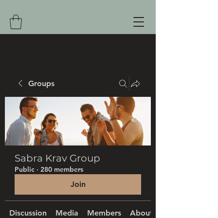
Groups
Sabra Krav Group
Public
·
280 members
Join
Discussion
Media
Members
About