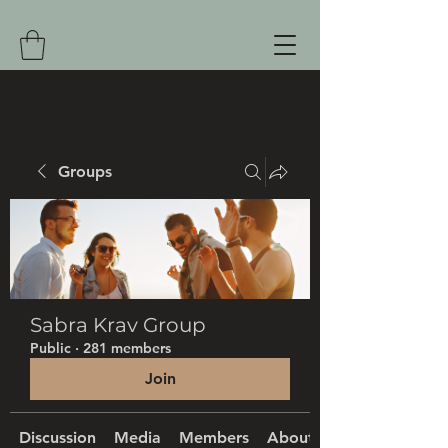
Groups
Sabra Krav Group
Public
·
281 members
Join
Discussion
Media
Members
About