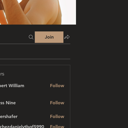
Join
rs
ert William
Follow
ss Nine
Follow
ershafer
Follow
afer
chezdanielvtbgf5990
Follow