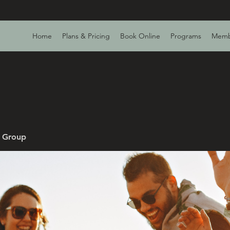
Home
Plans & Pricing
Book Online
Programs
Memb
v Group