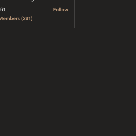
danielvtbgf5990
fi1
Follow
 Members (281)