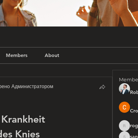
Members
About
Membe
рено Администратором
Rob
Cro
Krankheit 
rog
rogersh
des Knies
san