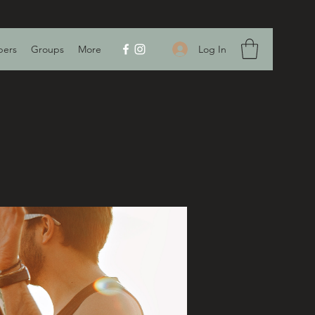
Log In
ers
Groups
More