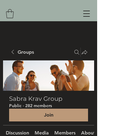
Groups
Sabra Krav Group
Public
·
282 members
Join
Discussion
Media
Members
About