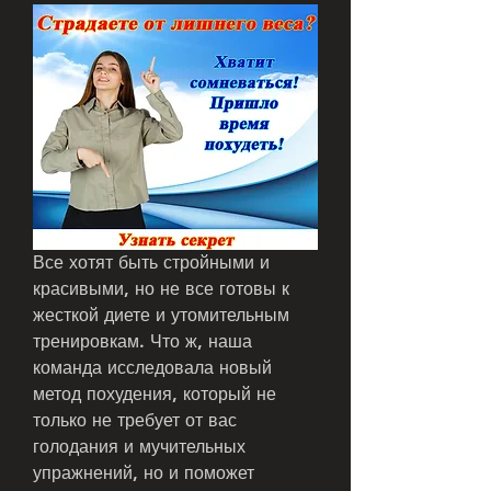
Все хотят быть стройными и 
красивыми, но не все готовы к 
жесткой диете и утомительным 
тренировкам. Что ж, наша 
команда исследовала новый 
метод похудения, который не 
только не требует от вас 
голодания и мучительных 
упражнений, но и поможет 