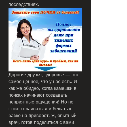
последствиях.
Дорогие друзья, здоровье — это 
самое ценное, что у нас есть. И 
как же обидно, когда камешки в 
почках начинают создавать 
неприятные ощущения! Но не 
стоит отчаиваться и бежать к 
бабке на приворот. Я, опытный 
врач, готов поделиться с вами 