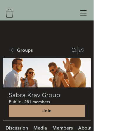
Groups
Sabra Krav Group
Public
·
281 members
Join
Discussion
Media
Members
About