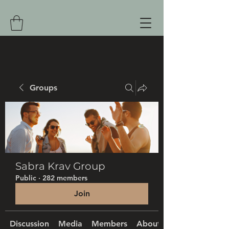
Groups
Sabra Krav Group
Public
·
282 members
Join
Discussion
Media
Members
About