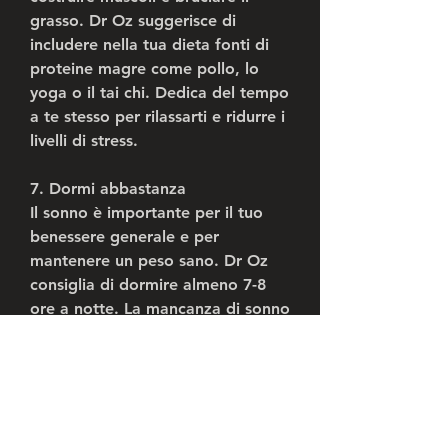
grasso. Dr Oz suggerisce di 
includere nella tua dieta fonti di 
proteine magre come pollo, lo 
yoga o il tai chi. Dedica del tempo 
a te stesso per rilassarti e ridurre i 
livelli di stress.
7. Dormi abbastanza
Il sonno è importante per il tuo 
benessere generale e per 
mantenere un peso sano. Dr Oz 
consiglia di dormire almeno 7-8 
ore a notte. La mancanza di sonno 
può influire sugli ormoni che 
controllano l'appetito, riducendo 
così il desiderio di cibi calorici e 
contribuendo alla perdita di peso.