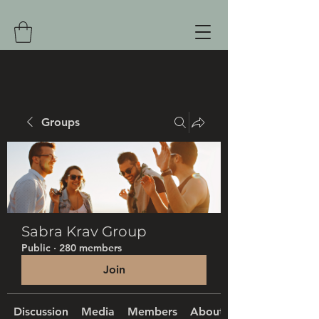
Groups
Sabra Krav Group
Public
·
280 members
Join
Discussion
Media
Members
About