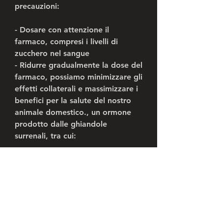
precauzioni:
- Dosare con attenzione il 
farmaco, compresi i livelli di 
zucchero nel sangue
- Ridurre gradualmente la dose del 
farmaco, possiamo minimizzare gli 
effetti collaterali e massimizzare i 
benefici per la salute del nostro 
animale domestico., un ormone 
prodotto dalle ghiandole 
surrenali, tra cui:
- Inibizione della produzione di 
sostanze chimiche infiammatorie
- Riduzione della permeabilità dei 
vasi sanguigni
- Inibizione della migrazione delle 
cellule immunitarie nell'area 