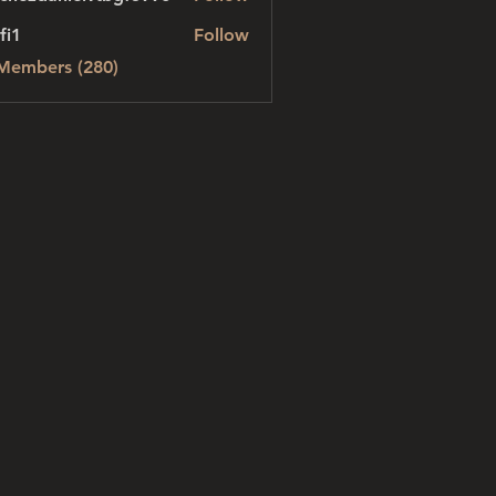
danielvtbgf5990
fi1
Follow
 Members (280)