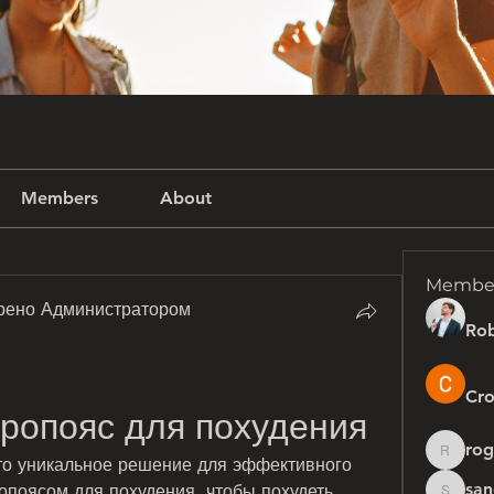
Members
About
Membe
рено Администратором
Rob
Cro
ропояс для похудения
rog
rogersh
то уникальное решение для эффективного 
san
опоясом для похудения, чтобы похудеть 