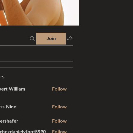
Join
rs
ert William
Follow
ss Nine
Follow
ershafer
Follow
afer
chezdanielvtbgf5990
Follow