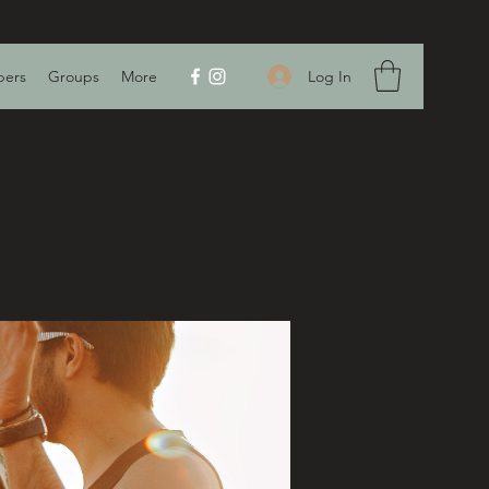
Log In
ers
Groups
More