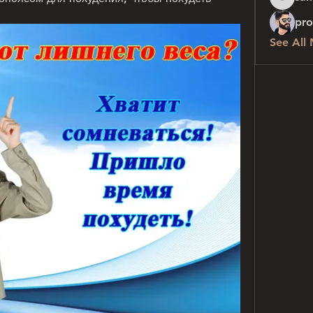
sanchez
pro
See All