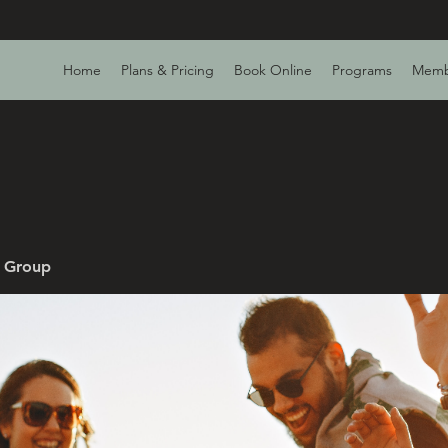
Home
Plans & Pricing
Book Online
Programs
Memb
v Group