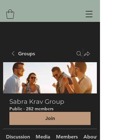
Groups
Sabra Krav Group
Public
·
282 members
Join
Discussion
Media
Members
About