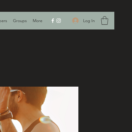
Log In
ers
Groups
More