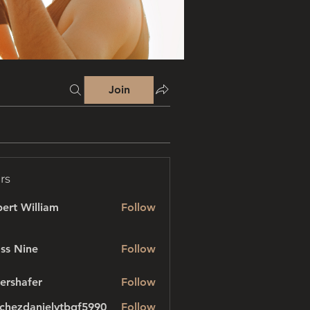
Join
rs
ert William
Follow
ss Nine
Follow
ershafer
Follow
afer
chezdanielvtbgf5990
Follow