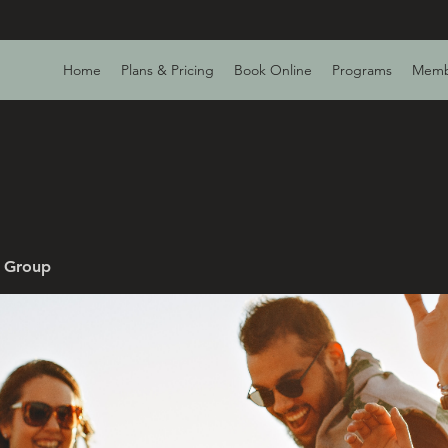
Home
Plans & Pricing
Book Online
Programs
Memb
v Group