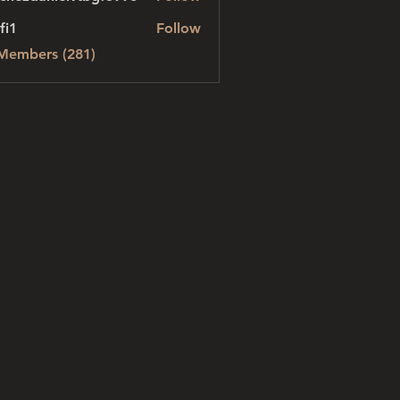
danielvtbgf5990
fi1
Follow
 Members (281)