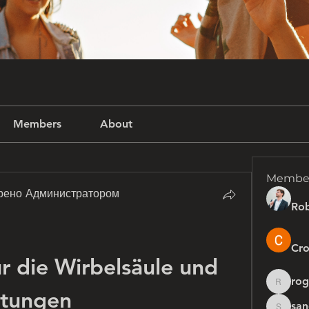
Members
About
Membe
рено Администратором
Rob
Cro
ür die Wirbelsäule und 
rog
rogersh
rtungen
san