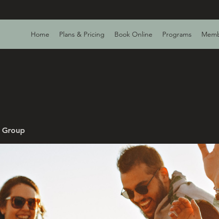
Home
Plans & Pricing
Book Online
Programs
Memb
v Group