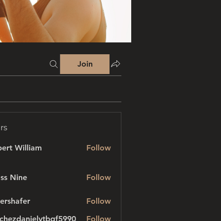
Join
rs
ert William
Follow
ss Nine
Follow
ershafer
Follow
afer
chezdanielvtbgf5990
Follow