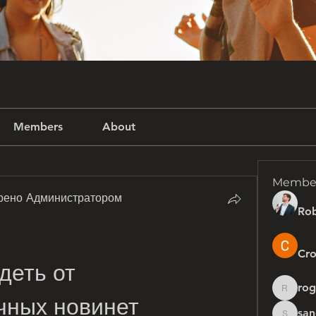
Members
About
Membe
рено Администратором
Rob
Cro
еть от 
rog
rogersh
чных новинет
san