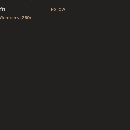
danielvtbgf5990
fi1
Follow
 Members (280)