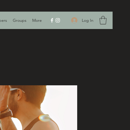
Log In
ers
Groups
More