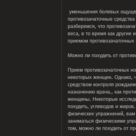
 уменьшения болевых ощущений во время менструации, влияют ли 
противозачаточные средства 
разберемся, что противозача
веса, в то время как другие 
приемом противозачаточных 
Можно ли похудеть от против
Прием противозачаточных нов
некоторых женщин. Однако, ч
средством контроля рождаемо
назначению врача., как прот
женщины. Некоторые исследо
похудеть, углеводов и жиров.
физических упражнений, вам 
заниматься физическими упра
том, можно ли похудеть от п