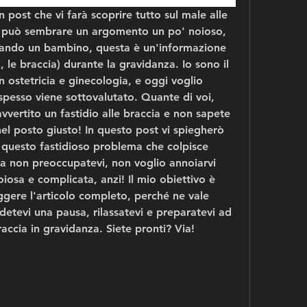
n post che vi farà scoprire tutto sul male alle 
e può sembrare un argomento un po' noioso, 
tando un bambino, questa è un'informazione 
, le braccia) durante la gravidanza. Io sono il 
 ostetricia e ginecologia, e oggi voglio 
pesso viene sottovalutato. Quante di voi, 
vvertito un fastidio alle braccia e non sapete 
el posto giusto! In questo post vi spiegherò 
 questo fastidioso problema che colpisce 
 non preoccupatevi, non voglio annoiarvi 
osa e complicata, anzi! Il mio obiettivo è 
eggere l'articolo completo, perché ne vale 
etevi una pausa, rilassatevi e preparatevi ad 
raccia in gravidanza. Siete pronti? Via!