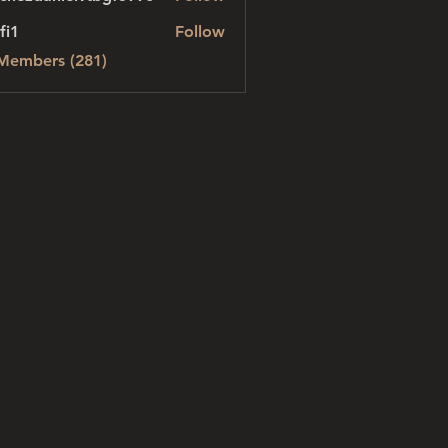
danielvtbgf5990
fi1
Follow
 Members (281)