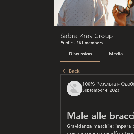
Sabra Krav Group
Public
·
281 members
Discussion
Media
Back
100% Результат- Одоб
September 4, 2023
Male alle bracc
Gravidanza maschile: impara c
gravidanza e come affrontare l