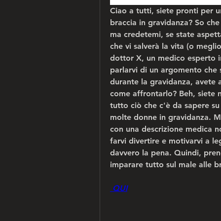
Ciao a tutti, siete pronti per u
braccia in gravidanza? So ch
ma credetemi, se state aspet
che vi salverà la vita (o meglio
dottor X, un medico esperto in
parlarvi di un argomento che s
durante la gravidanza, avete a
come affrontarlo? Beh, siete n
tutto ciò che c'è da sapere su
molte donne in gravidanza. Ma
con una descrizione medica noi
farvi divertire e motivarvi a l
davvero la pena. Quindi, prend
imparare tutto sul male alle b
 QUI