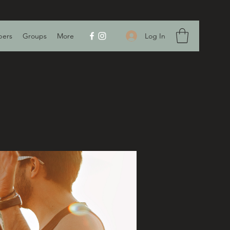
Log In
ers
Groups
More