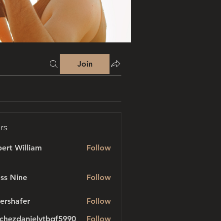
Join
rs
ert William
Follow
ss Nine
Follow
ershafer
Follow
afer
chezdanielvtbgf5990
Follow