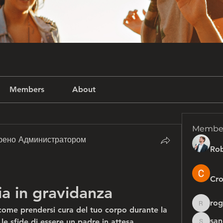
Members
About
Membe
рено Администратором
Rob
Cro
ia in gravidanza
rog
rogersh
ome prendersi cura del tuo corpo durante la 
san
e sfide di essere un padre in attesa.