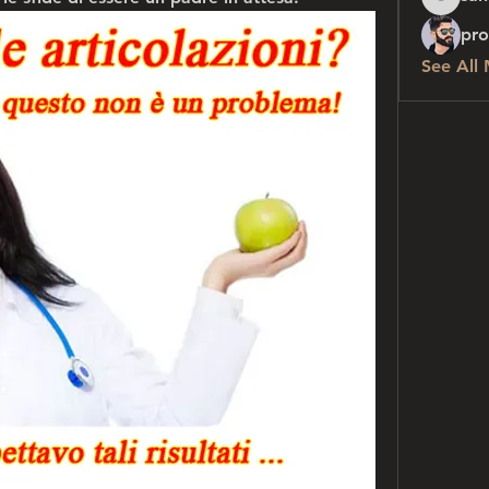
sanchez
pro
See All