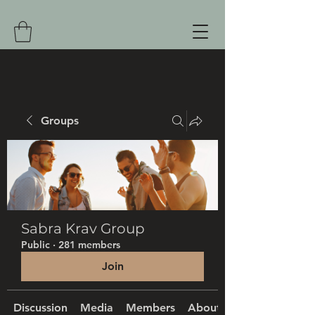
Groups
Sabra Krav Group
Public
·
281 members
Join
Discussion
Media
Members
About