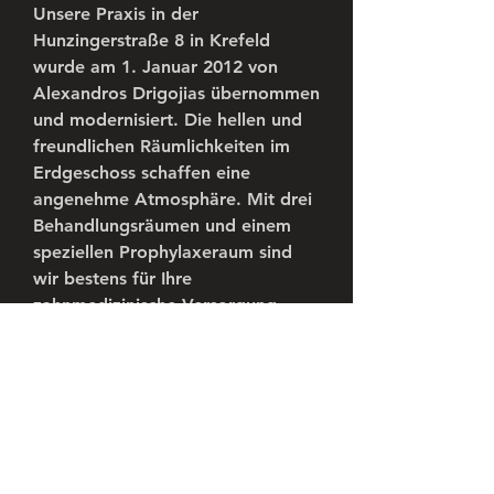
Unsere Praxis in der 
Hunzingerstraße 8 in Krefeld 
wurde am 1. Januar 2012 von 
Alexandros Drigojias übernommen 
und modernisiert. Die hellen und 
freundlichen Räumlichkeiten im 
Erdgeschoss schaffen eine 
angenehme Atmosphäre. Mit drei 
Behandlungsräumen und einem 
speziellen Prophylaxeraum sind 
wir bestens für Ihre 
zahnmedizinische Versorgung 
ausgestattet.
Unser engagiertes und 
freundliches Team trägt 
maßgeblich zum Erfolg unserer 
Praxis bei. Von der Anmeldung 
über die Assistenz bis hin zur 
zahntechnischen Arbeit im 