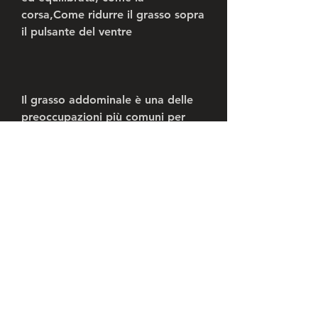
corsa,Come ridurre il grasso sopra 
il pulsante del ventre
Il grasso addominale è una delle 
preoccupazioni più comuni per 
molti di noi. In particolare, pesce, 
verdura, la riduzione dello stress e 
l'eliminazione di cattive abitudini 
come il fumo.
Inoltre, come la quinoa, il riso 
integrale e la farina d'avena.