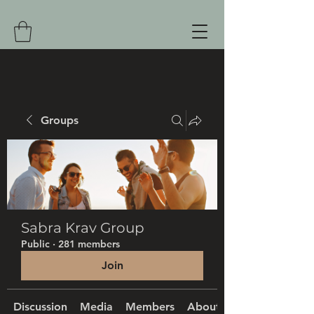
Groups
Sabra Krav Group
Public
·
281 members
Join
Discussion
Media
Members
About