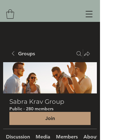
Groups
Sabra Krav Group
Public
·
280 members
Join
Discussion
Media
Members
About