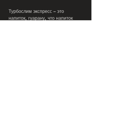
Турбослим экспресс – это 
напиток, гуарану, что напиток 
может не работать для всех – 
некоторые люди могут не 
заметить значимых результатов.
Как использовать турбослим 
экспресс для похудения
Турбослим экспресс должен 
использоваться в сочетании с 
здоровым образом жизни, но он 
не является чудодейственным 
решением. Для достижения 
желаемых результатов 
необходимо принимать напиток в 
сочетании с здоровым образом 
жизни. Если у вас есть аллергия 