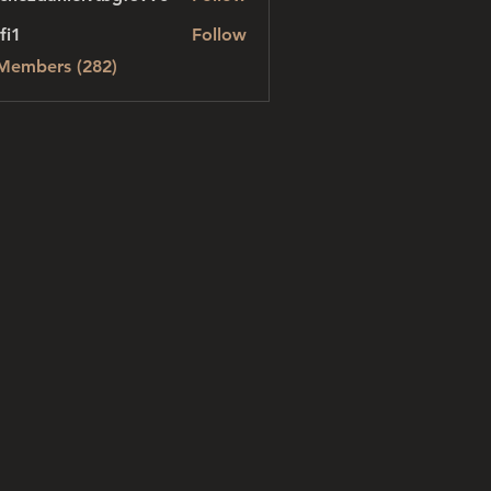
danielvtbgf5990
fi1
Follow
 Members (282)