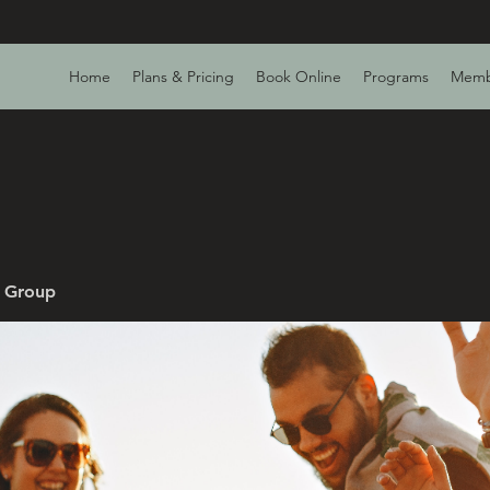
Home
Plans & Pricing
Book Online
Programs
Memb
v Group