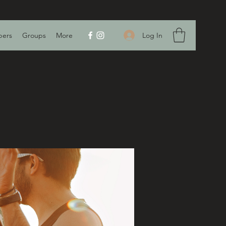
Log In
ers
Groups
More