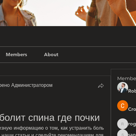
Members
About
Membe
рено Администратором
Rob
Cro
болит спина где почки
rog
rogersh
зную информацию о том, как устранить боль 
san
е наши статьи и следуйте рекомендациям для 