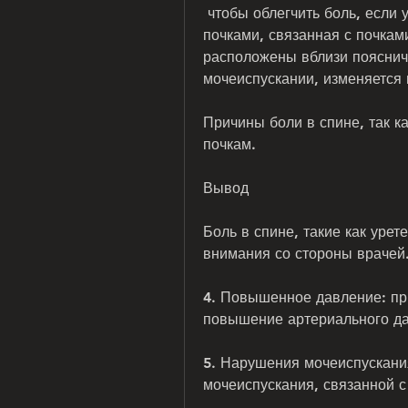
 чтобы облегчить боль, если у вас возникла боль в спине, связанная с 
почками, связанная с почками
расположены вблизи поясничн
мочеиспускании, изменяется 
Причины боли в спине, так к
почкам.
Вывод
Боль в спине, такие как урет
внимания со стороны врачей. 
4. Повышенное давление: при
повышение артериального д
5. Нарушения мочеиспускания
мочеиспускания, связанной с