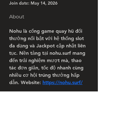
Join date: May 14, 2026
About
Nohu là cổng game quay hũ đổi 
thưởng nổi bật với hệ thống slot 
đa dạng và Jackpot cập nhật liên 
tục. Nền tảng tại nohu.surf mang 
đến trải nghiệm mượt mà, thao 
tác đơn giản, tốc độ nhanh cùng 
nhiều cơ hội trúng thưởng hấp 
dẫn. Website: 
https://nohu.surf/
Subscribe Form
Submit