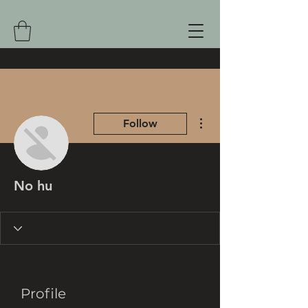
More actions
Follow
No hu
Profile