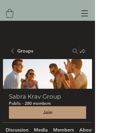
Groups
Sabra Krav Group
Public
·
280 members
Join
Discussion
Media
Members
About