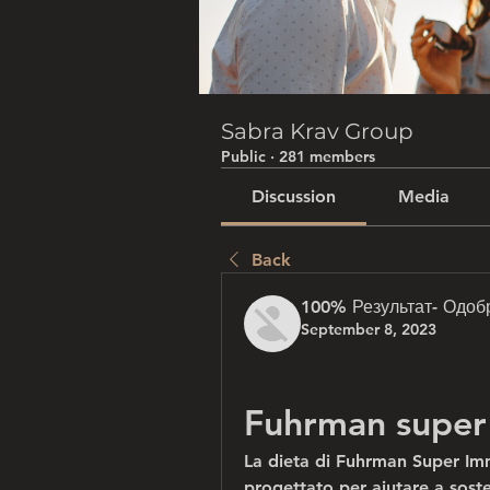
Sabra Krav Group
Public
·
281 members
Discussion
Media
Back
100% Результат- Одоб
September 8, 2023
Fuhrman super
La dieta di Fuhrman Super Im
progettato per aiutare a soste