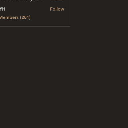
danielvtbgf5990
fi1
Follow
 Members (281)