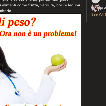
sanchez
 di alimenti come frutta, verdura, noci e legumi 
pro
nitario.
See All