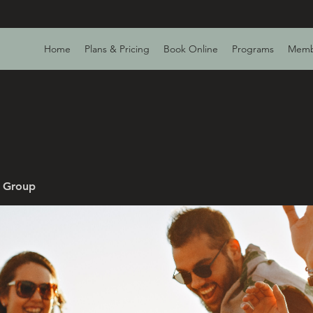
Home
Plans & Pricing
Book Online
Programs
Memb
v Group