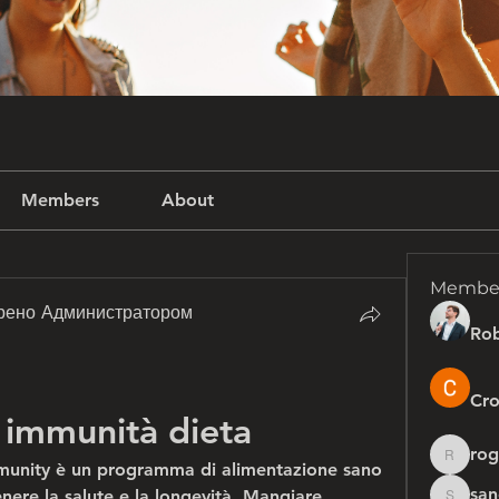
Members
About
Membe
рено Администратором
Rob
Cro
 immunità dieta
rog
rogersh
munity è un programma di alimentazione sano 
san
nere la salute e la longevità. Mangiare 