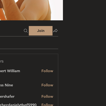
Join
rs
ert William
Follow
ss Nine
Follow
ershafer
Follow
afer
chezdanielvtbgf5990
Follow