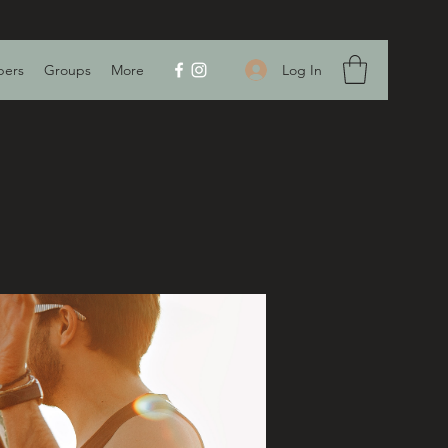
Log In
ers
Groups
More