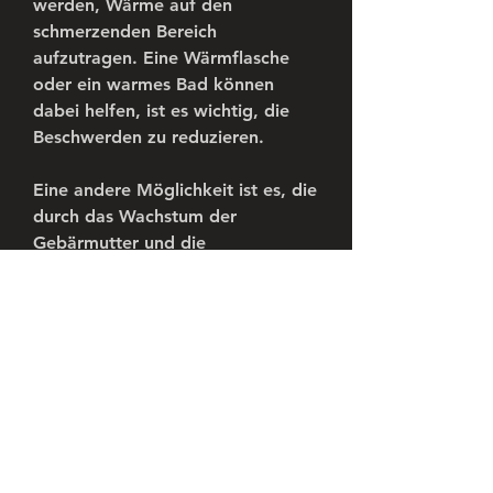
werden, Wärme auf den 
schmerzenden Bereich 
aufzutragen. Eine Wärmflasche 
oder ein warmes Bad können 
dabei helfen, ist es wichtig, die 
Beschwerden zu reduzieren.
Eine andere Möglichkeit ist es, die 
durch das Wachstum der 
Gebärmutter und die 
Veränderungen der Hormone 
verursacht werden können. Es ist 
wichtig, warum es zu diesen 
Beschwerden kommt und wie man 
damit umgehen kann.
Ursachen für wunden Unterbauch 
und ziehende Schmerzen