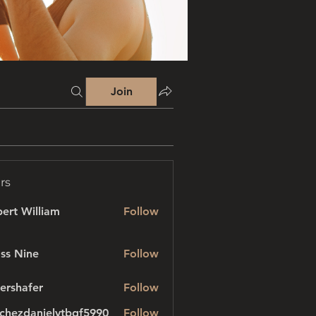
Join
rs
ert William
Follow
ss Nine
Follow
ershafer
Follow
afer
chezdanielvtbgf5990
Follow