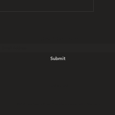
Subscribe Form
Submit
0528007548
©2021 by Sabra Krav. Proudly created with Wix.com