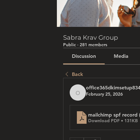
Sabra Krav Group
Public
·
281 members
Discussion
Media
Back
office365dkimsetup83
February 25, 2026
office365dkimsetup83
mailchimp spf record 
Download PDF • 131KB