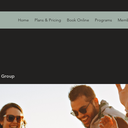
Home
Plans & Pricing
Book Online
Programs
Memb
v Group