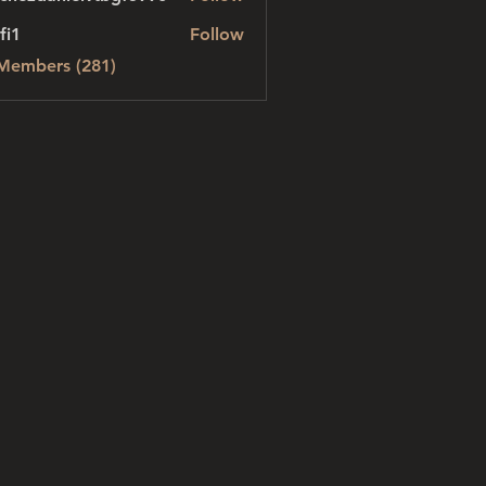
danielvtbgf5990
fi1
Follow
 Members (281)