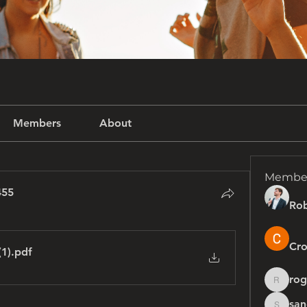
Members
About
Membe
455
Rob
455
Cro
(1)
.pdf
rog
rogersh
san