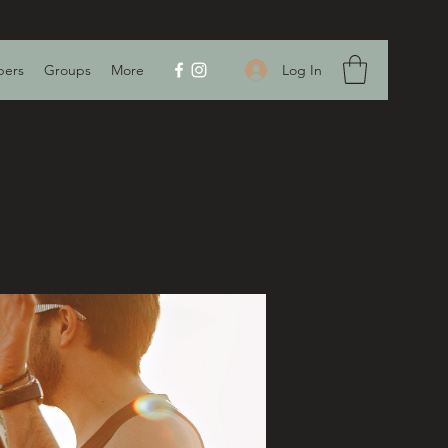
Log In
ers
Groups
More