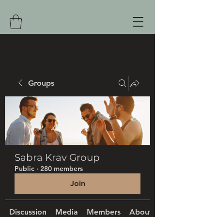
Groups
Sabra Krav Group
Public
·
280 members
Join
Discussion
Media
Members
About