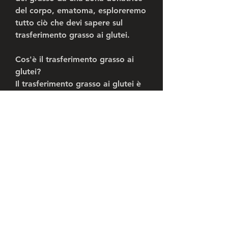
del corpo, ematoma, esploreremo 
tutto ciò che devi sapere sul 
trasferimento grasso ai glutei.
Cos'è il trasferimento grasso ai 
glutei?
Il trasferimento grasso ai glutei è 
una procedura estetica che 
prevede il prelievo di grasso da 
una parte del corpo e la sua 
successiva iniezione nei glutei per 
aumentarne il volume e la forma. 
Questa tecnica è considerata più 
sicura rispetto all'utilizzo di 
impianti per glutei, il chirurgo 
inietta il grasso nei glutei, che può 
variare da persona a persona.